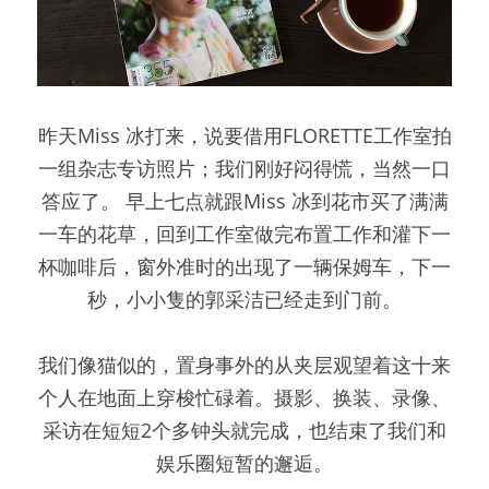
昨天Miss 冰打来，说要借用FLORETTE工作室拍
一组杂志专访照片；我们刚好闷得慌，当然一口
答应了。 早上七点就跟Miss 冰到花市买了满满
一车的花草，回到工作室做完布置工作和灌下一
杯咖啡后，窗外准时的出现了一辆保姆车，下一
秒，小小隻的郭采洁已经走到门前。
我们像猫似的，置身事外的从夹层观望着这十来
个人在地面上穿梭忙碌着。摄影、换装、录像、
采访在短短2个多钟头就完成，也结束了我们和
娱乐圈短暂的邂逅。