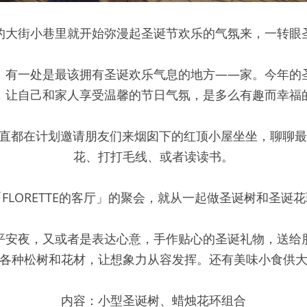
的大街小巷里就开始弥漫起圣诞节欢乐的气氛来，一转眼
，有一处是最该拥有圣诞欢乐气息的地方——家。今年的
，让自己和家人享受温馨的节日气氛，是多么有趣而幸福
束花 一直都在计划邀请朋友们来烟囱下的红顶小屋坐坐，聊聊
花、打打毛线、或者读读书。
FLORETTE的客厅」的聚会，就从一起做圣诞树和圣诞
平安夜，又或者是表达心意，手作贴心的圣诞礼物，送给
各种松树和花材，让想象力从容发挥。还有美味小食供
内容：小型圣诞树、蜡烛花环组合